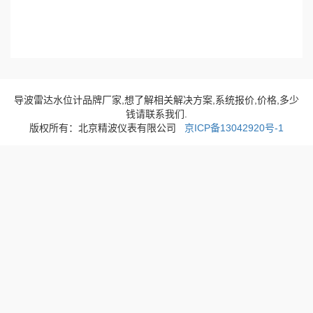
静压液位计
密闭采样器
▼水利产品▼
80GHz雷达水位计
导波雷达水位计品牌厂家,想了解相关解决方案,系统报价,价格,多少
钱请联系我们.
26GHz智能雷达水位计
版权所有：北京精波仪表有限公司
京ICP备13042920号-1
导波雷达水位计
雷达流量计
雷达流速仪
一体式超声波水位计
窨井水位计
无线遥测系统